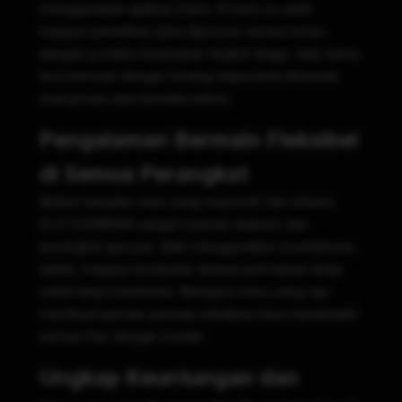
menggunakan aplikasi Dana. Proses isi saldo
maupun penarikan dana diproses secara instan
dengan proteksi keamanan tingkat tinggi. Jadi, kamu
bisa bermain dengan tenang tanpa perlu khawatir
soal privasi atau kendala teknis.
Pengalaman Bermain Fleksibel
di Semua Perangkat
Berkat tampilan situs yang responsif dan efisien,
SLOTGEMBIRA sangat nyaman diakses dari
perangkat apa pun. Baik menggunakan smartphone,
tablet, maupun komputer, kinerja permainan tetap
stabil tanpa hambatan. Navigasi menu yang rapi
membuat pemain pemula sekalipun bisa menjelajahi
semua fitur dengan mudah.
Ungkap Keuntungan dan