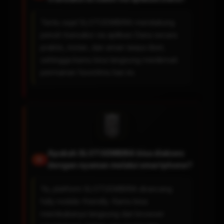
Tentu saja! SLOTGEMBIRA mendukung
penuh transaksi via aplikasi Dana secara
praktis, instan, dan aman tanpa ribet,
sehingga kamu bisa langsung menikmati
permainan favoritmu hari ini.
Apakah SLOTGEMBIRA bisa diakses
Q
dengan nyaman melalui smartphone?
Ya, platform SLOTGEMBIRA dirancang
fully mobile-friendly. Kamu bisa
membukanya langsung dari browser