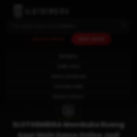
🔍
MASUK PROFIL
BUAT AKUN
BERANDA
GAME DANA
AKSES CADANGAN
TENTANG KAMI
PRIVACY POLICY
SLOTGEMBIRA Membuka Ruang
Agar Main Game Online Jadi