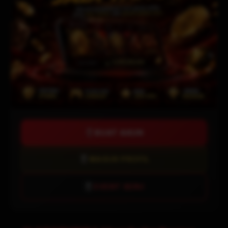
BUAT AKUN
MASUK PROFIL
EVENT SERU