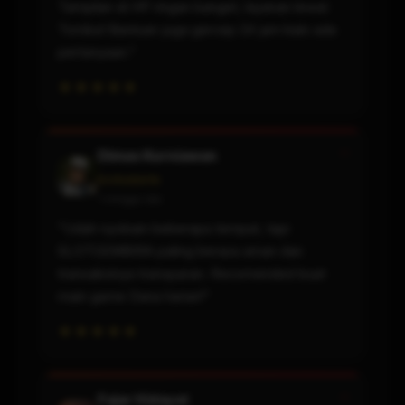
Tampilan di HP ringan banget, layanan lewat
Tombol Bantuan juga gercep 24 jam kalo ada
pertanyaan."
★★★★★
❝
Dimas Kurniawan
SURABAYA
1 minggu lalu
"Udah nyobain beberapa tempat, tapi
SLOTGEMBIRA paling berasa aman dan
transaksinya transparan. Recomended buat
main game Dana harian!"
★★★★★
❝
Fajar Hidayat